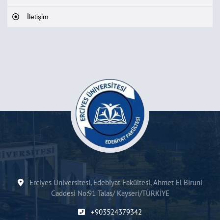
İletişim
Erciyes Üniversitesi, Edebiyat Fakültesi, Ahmet El Biruni
Caddesi No:91 Talas/ Kayseri/TÜRKİYE
+903524379342