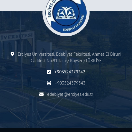
Erciyes Üniversitesi, Edebiyat Fakültesi, Ahmet El Biruni
Caddesi No:91 Talas/ Kayseri/TÜRKİYE
+903524379342
+903524379343
edebiyat@erciyes.edu.tr