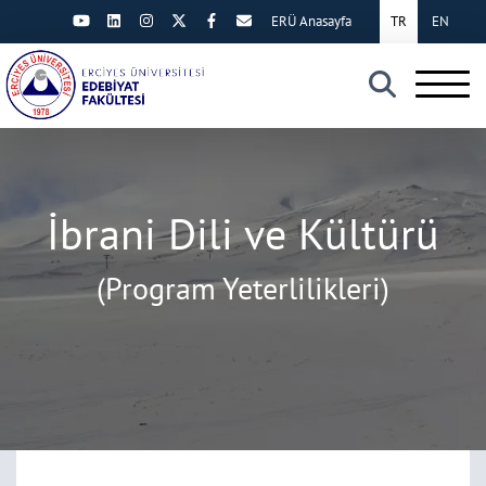
ERÜ Anasayfa
TR
EN
×
İbrani Dili ve Kültürü
(Program Yeterlilikleri)