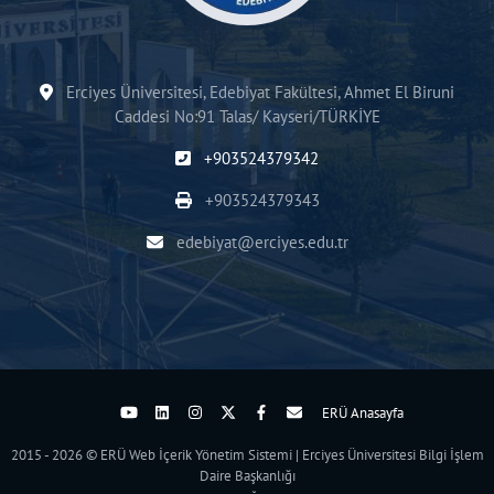
Erciyes Üniversitesi, Edebiyat Fakültesi, Ahmet El Biruni
Caddesi No:91 Talas/ Kayseri/TÜRKİYE
+903524379342
+903524379343
edebiyat@erciyes.edu.tr
ERÜ Anasayfa
2015 - 2026 © ERÜ Web İçerik Yönetim Sistemi | Erciyes Üniversitesi Bilgi İşlem
Daire Başkanlığı