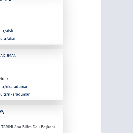
.tr/afsin
u.tr/afsin
KARADUMAN
du.tr
du.tr/nkaraduman
edu.tr/nkaraduman
APÇI
TARİHİ Ana Bilim Dalı Başkanı