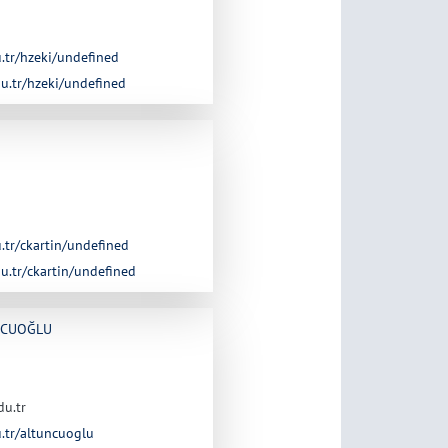
u.tr/hzeki/undefined
du.tr/hzeki/undefined
u.tr/ckartin/undefined
du.tr/ckartin/undefined
UNCUOĞLU
du.tr
u.tr/altuncuoglu