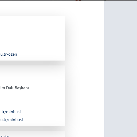
du.tr/ozen
lim Dalı Başkanı
u.tr/minbasi
du.tr/minbasi