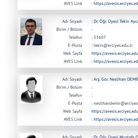
AVES Link
:
https://avesis.erciyes.e
Adı Soyadı
:
Dr. Öğr. Üyesi Tekin Ay
Birim / Bölüm
:
Telefon
: 33607
E-Posta
: tekin@erciyes.edu.tr
Web Sayfa
https://avesis.erciyes.edu
AVES Link
:
https://avesis.erciyes.ed
Adı Soyadı
:
Arş. Gör. Neslihan DEM
Birim / Bölüm
:
Telefon
:
E-Posta
: neslihandemir@erciyes
Web Sayfa
https://avesis.erciyes.ed
AVES Link
:
https://avesis.erciyes.e
Adı Soyadı
:
Dr. Öğr. Üyesi Mustafa