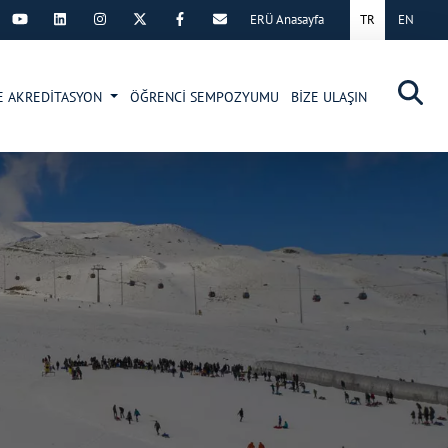
ERÜ Anasayfa
TR
EN
×
VE AKREDİTASYON
ÖĞRENCİ SEMPOZYUMU
BİZE ULAŞIN