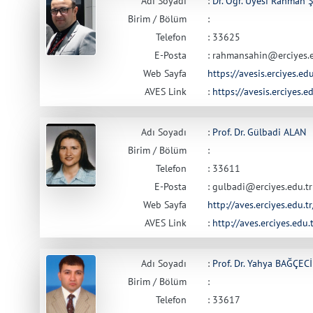
Adı Soyadı
:
Dr. Öğr. Üyesi Rahman 
Birim / Bölüm
:
Telefon
: 33625
E-Posta
: rahmansahin@erciyes.e
Web Sayfa
https://avesis.erciyes.e
AVES Link
:
https://avesis.erciyes.
Adı Soyadı
:
Prof. Dr. Gülbadi ALAN
Birim / Bölüm
:
Telefon
: 33611
E-Posta
: gulbadi@erciyes.edu.tr
Web Sayfa
http://aves.erciyes.edu.t
AVES Link
:
http://aves.erciyes.edu.
Adı Soyadı
:
Prof. Dr. Yahya BAĞÇECİ
Birim / Bölüm
:
Telefon
: 33617