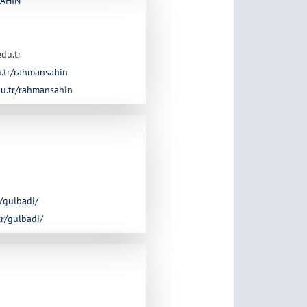
ŞAHİN
du.tr
du.tr/rahmansahin
edu.tr/rahmansahin
r/gulbadi/
tr/gulbadi/