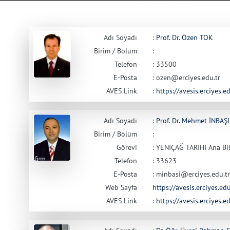
Adı Soyadı
:
Prof. Dr. Özen TOK
Birim / Bölüm
:
Telefon
: 33500
E-Posta
: ozen@erciyes.edu.tr
AVES Link
:
https://avesis.erciyes.e
Adı Soyadı
:
Prof. Dr. Mehmet İNBAŞI
Birim / Bölüm
:
Görevi
: YENİÇAĞ TARİHİ Ana Bi
Telefon
: 33623
E-Posta
: minbasi@erciyes.edu.tr
Web Sayfa
https://avesis.erciyes.ed
AVES Link
:
https://avesis.erciyes.e