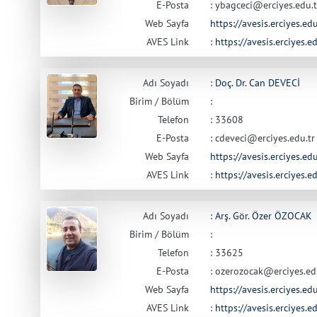
E-Posta
: ybagceci@erciyes.edu.t
Web Sayfa
https://avesis.erciyes.e
AVES Link
:
https://avesis.erciyes.
Adı Soyadı
:
Doç. Dr. Can DEVECİ
Birim / Bölüm
:
Telefon
: 33608
E-Posta
: cdeveci@erciyes.edu.tr
Web Sayfa
https://avesis.erciyes.ed
AVES Link
:
https://avesis.erciyes.
Adı Soyadı
:
Arş. Gör. Özer ÖZOCAK
Birim / Bölüm
:
Telefon
: 33625
E-Posta
: ozerozocak@erciyes.ed
Web Sayfa
https://avesis.erciyes.ed
AVES Link
:
https://avesis.erciyes.e