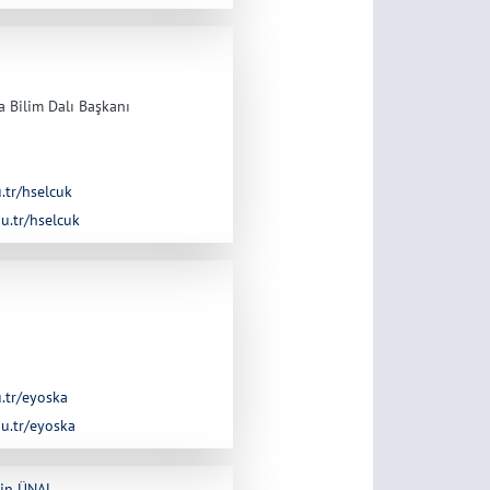
 Bilim Dalı Başkanı
u.tr/hselcuk
du.tr/hselcuk
u.tr/eyoska
du.tr/eyoska
şin ÜNAL