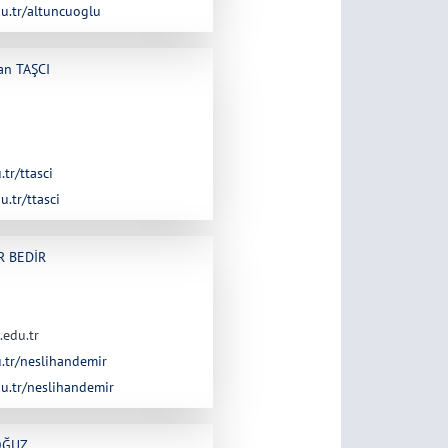
du.tr/altuncuoglu
can TAŞCI
.tr/ttasci
u.tr/ttasci
İR BEDİR
.edu.tr
u.tr/neslihandemir
du.tr/neslihandemir
 OĞUZ