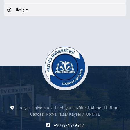
İletişim
Erciyes Üniversitesi, Edebiyat Fakültesi, Ahmet El Biruni
Caddesi No:91 Talas/ Kayseri/TÜRKİYE
+903524379342