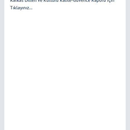
Kafkas Dilleri ve Kültürü Kalite-Güvence Raporu İçin
Tıklayınız...